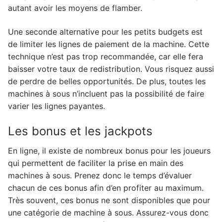
autant avoir les moyens de flamber.
Une seconde alternative pour les petits budgets est
de limiter les lignes de paiement de la machine. Cette
technique n’est pas trop recommandée, car elle fera
baisser votre taux de redistribution. Vous risquez aussi
de perdre de belles opportunités. De plus, toutes les
machines à sous n’incluent pas la possibilité de faire
varier les lignes payantes.
Les bonus et les jackpots
En ligne, il existe de nombreux bonus pour les joueurs
qui permettent de faciliter la prise en main des
machines à sous. Prenez donc le temps d’évaluer
chacun de ces bonus afin d’en profiter au maximum.
Très souvent, ces bonus ne sont disponibles que pour
une catégorie de machine à sous. Assurez-vous donc