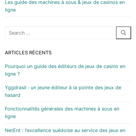
Les guide des machines à sous & jeux de casinos en
ligne
Rechercher
:
ARTICLES RÉCENTS
Pourquoi un guide des éditeurs de jeux de casino en
ligne ?
Yggdrasil : un jeune éditeur à la pointe des jeux de
hasard
Fonctionnalités générales des machines à sous en
ligne
NetEnt : l’excellence suédoise au service des jeux en