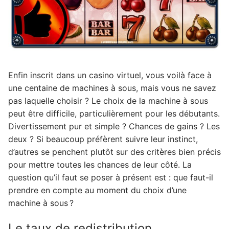
Enfin inscrit dans un casino virtuel, vous voilà face à
une centaine de machines à sous, mais vous ne savez
pas laquelle choisir ? Le choix de la machine à sous
peut être difficile, particulièrement pour les débutants.
Divertissement pur et simple ? Chances de gains ? Les
deux ? Si beaucoup préfèrent suivre leur instinct,
d’autres se penchent plutôt sur des critères bien précis
pour mettre toutes les chances de leur côté. La
question qu’il faut se poser à présent est : que faut-il
prendre en compte au moment du choix d’une
machine à sous ?
Le taux de redistribution